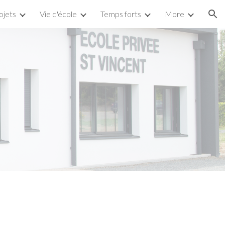
ojets
Vie d'école
Temps forts
More
ion