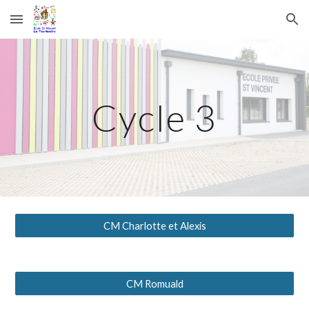
Skip to main content
Skip to navigation
Cycle 3
CM Charlotte et Alexis
CM Romuald