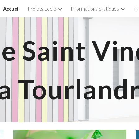
Accueil
Projets Ecole
Informations pratiques
Pr
ip to main content
Skip to navigat
e Saint Vi
a Tourland