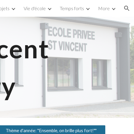
ojets
Vie d'école
Temps forts
More
ion
ncent
ry
Thème d'année: "Ensemble, on brille plus fort!""